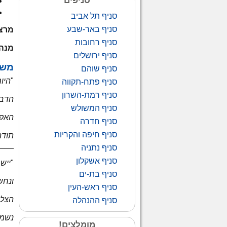
סניפים
סניף תל אביב
סניף באר-שבע
מרצ
סניף רחובות
מנהל
סניף ירושלים
משת
סניף שוהם
"
היו
סניף פתח-תקווה
סניף רמת-השרון
הדבר
סניף המשולש
האקד
סניף חדרה
סניף חיפה והקריות
תודה
___
סניף נתניה
סניף אשקלון
"
ייש
סניף בת-ים
ונחש
סניף ראש-העין
הצלח
סניף ההנהלה
נשמע
מומלצים!