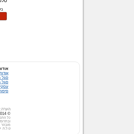
אודות
אודות
סגל מ
סגל מ
עסקים
סיפור
הערה: 
© 2014 העמותה לשגשוג ובטחון במזה"ת. כל הזכויות שמורות | ת.ד 4445 תל-אביב 61043, טלפון: 03-5163976
כל התמו
ובתרומה
מובהר ב
ט.ל.ח. 