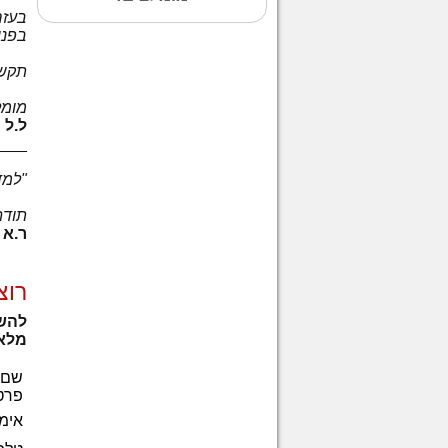
בעזר
בפני 
תקשי
מומל
ל.ל
___
"למד
תודה
ר.א
רוצ
להשת
מלא 