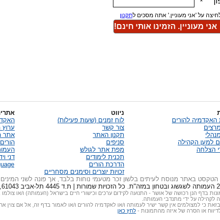
ניווט
אתרים
 האקדמיה להורים
לוח זמנים (שעות פעילות)
האקדמ
רצים
צור קשר
ערוץ 
נהלי
תקנון האתר
אתר ה
 למען הקהילה
סניפים
הורים
י הצלחה
מפת אתר לגולש
העמות
תכנית לימודים
דני וי
הדרכת הורים
guage
זכויות יוצרים וסימנים מסחריים
הטקסט באתר מנוסח לעיתים בלשון זכר מטעמי נוחות בלבד, אך פונה לשני המינים (
נות בדף הנן רכושה של אושר - התנועה לקידום ערכים וכישורי חיים בישראל (העמותה) ו/או צולמו 
 לקהילה על ידי מתנדבי העמותה.
זאת כי למצולמים אין קשר ישיר לעמותה ו/או לאקדמיה להורים ו/או לאמור בדף זה, אל אם צוין א
לדיווח או הסרה של איזה מהתמונות -
לחץ כאן