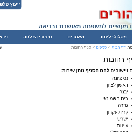
ייעוץ טלפו
מסלולי לימוד
מאמרים
סיפורי הצלחה
וידא
מך
:
דף הבית
>
סניפים
>
סניף רחובות
ש
ף רחובות
 ויישובים להם הסניף נותן שירות
:
נס ציונה
ראשון לציון
יבנה
בית חשמונאי
גדרה
קרית עקרון
ישרש
עיינות