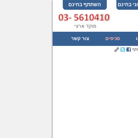
ני בחינם
השתתף בחינם
ו
סניפים
צור קשר
תף